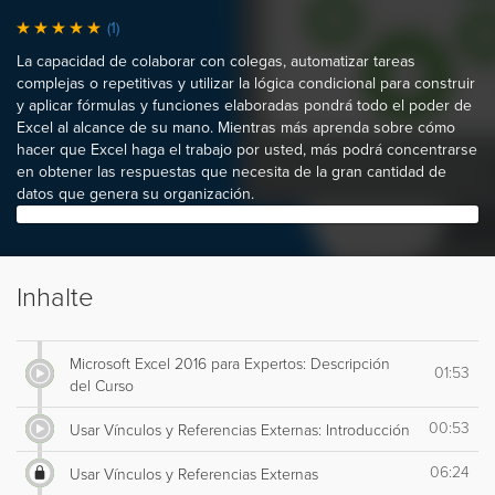
(1)
La capacidad de colaborar con colegas, automatizar tareas
complejas o repetitivas y utilizar la lógica condicional para construir
y aplicar fórmulas y funciones elaboradas pondrá todo el poder de
Excel al alcance de su mano. Mientras más aprenda sobre cómo
hacer que Excel haga el trabajo por usted, más podrá concentrarse
en obtener las respuestas que necesita de la gran cantidad de
datos que genera su organización.
Inhalte
Microsoft Excel 2016 para Expertos: Descripción
01:53
del Curso
00:53
Usar Vínculos y Referencias Externas: Introducción
06:24
Usar Vínculos y Referencias Externas