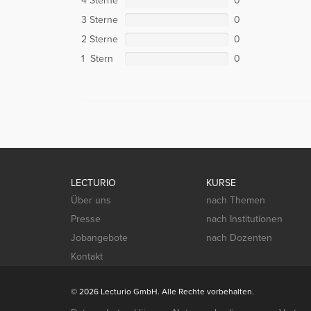
4 Sterne
0
3 Sterne
0
2 Sterne
0
1 Stern
0
LECTURIO
KURSE
Über uns
nach Themen
Presse
nach Institutionen
Jobangebote
nach Dozenten
Kontakt
© 2026 Lecturio GmbH. Alle Rechte vorbehalten.