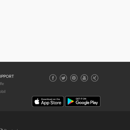
UPPORT
lfe
bil