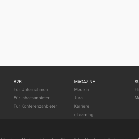
B2B
MAGAZINE
S
Für Unternehmen
Medizin
Hi
Für Inhaltsanbieter
Jura
Mo
Für Konferenzanbieter
Karriere
eLearning