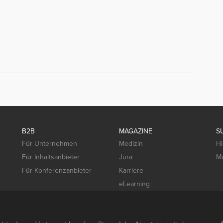
B2B
MAGAZINE
S
Für Unternehmen
Medizin
Hi
Für Inhaltsanbieter
Jura
Mo
Für Konferenzanbieter
Karriere
eLearning