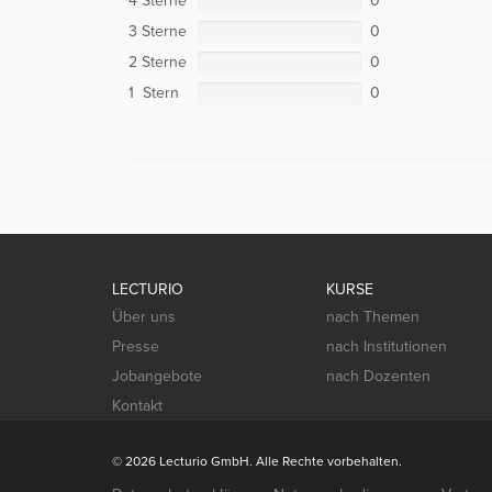
4 Sterne
0
3 Sterne
0
2 Sterne
0
1 Stern
0
LECTURIO
KURSE
Über uns
nach Themen
Presse
nach Institutionen
Jobangebote
nach Dozenten
Kontakt
© 2026 Lecturio GmbH. Alle Rechte vorbehalten.