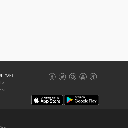
UPPORT
lfe
bil