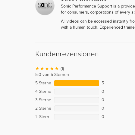
Sonic Performance Support is a provide
for consumers, corporations of every siz
All videos can be accessed instantly f
with a human touch. Experienced traine
Kundenrezensionen
(1)
5,0 von 5 Sternen
5 Sterne
5
4 Sterne
0
3 Sterne
0
2 Sterne
0
1 Stern
0