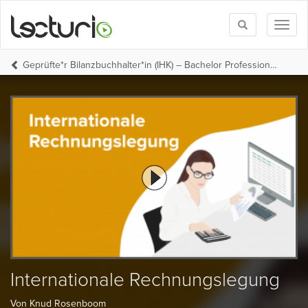
Toggle
Toggl
search
naviga
Geprüfte*r Bilanzbuchhalter*in (IHK) – Bachelor Professional in Bilanzbuchhaltung (Steuer-Fachschule Dr. Endriss)
Internationale Rechnungslegung
Von Knud Rosenboom