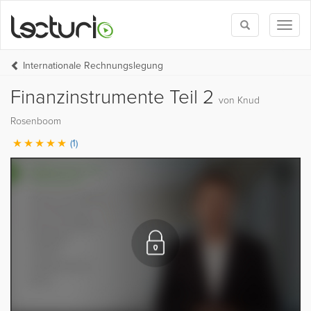
Toggle
Toggl
search
naviga
Internationale Rechnungslegung
Finanzinstrumente Teil 2
von Knud
Rosenboom
(1)