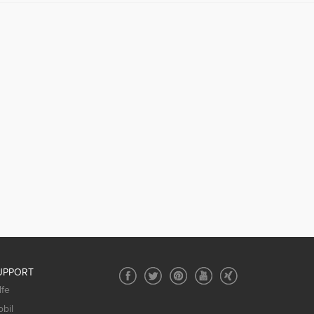
UPPORT
lfe
bil