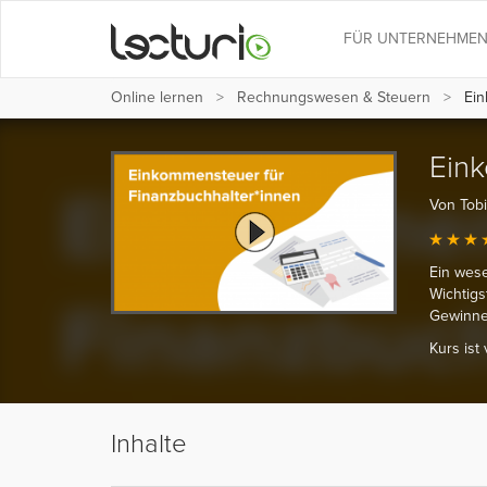
FÜR UNTERNEHME
Online lernen
Rechnungs­wesen & Steuern
Ein
Eink
Von Tobi
Ein wese
Wichtigs
Gewinner
Kurs ist
Inhalte