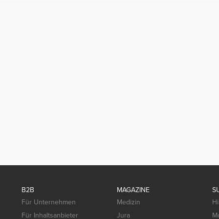
B2B
MAGAZINE
S
Für Unternehmen
Medizin
Hi
Für Inhaltsanbieter
Jura
Mo