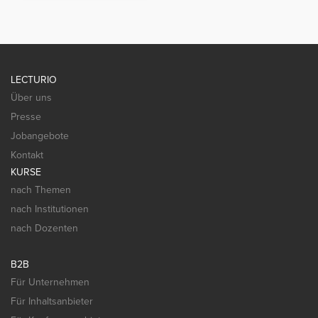
LECTURIO
Über uns
Presse
Jobangebote
Kontakt
KURSE
nach Themen
nach Institutionen
nach Dozenten
B2B
Für Unternehmen
Für Inhaltsanbieter