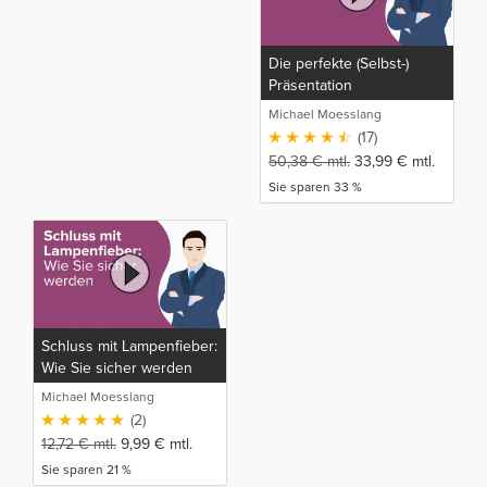
Die perfekte (Selbst-)
Präsentation
Michael Moesslang
(17)
50,38
€
mtl.
33,99
€
mtl.
Sie sparen 33 %
Schluss mit Lampenfieber:
Wie Sie sicher werden
Michael Moesslang
(2)
12,72
€
mtl.
9,99
€
mtl.
Sie sparen 21 %