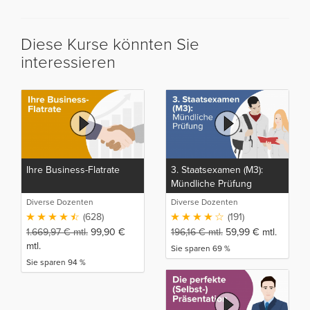
Diese Kurse könnten Sie
interessieren
Ihre Business-Flatrate
3. Staatsexamen (M3):
Mündliche Prüfung
Diverse Dozenten
Diverse Dozenten
(628)
(191)
1.669,97
€
mtl.
99,90
€
196,16
€
mtl.
59,99
€
mtl.
mtl.
Sie sparen 69 %
Sie sparen 94 %