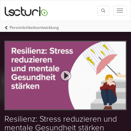
Toggle
Toggl
search
naviga
Persönlichkeits­entwicklung
Resilienz: Stress reduzieren und
mentale Gesundheit stärken