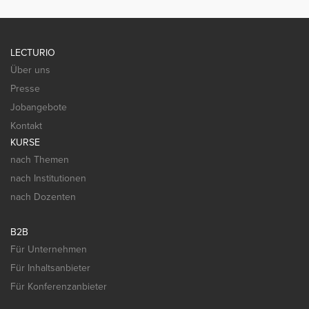
LECTURIO
Über uns
Presse
Jobangebote
Kontakt
KURSE
nach Themen
nach Institutionen
nach Dozenten
B2B
Für Unternehmen
Für Inhaltsanbieter
Für Konferenzanbieter