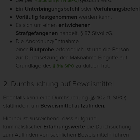
Sie per
gesucht wird.
Haftbefehl (§ 114 StPO)
Ein
Unterbringungsbefehl
oder
Vorführungsbefehl
Vorläufig festgenommen
werden kann.
Es sich um einen
entwichenen
Strafgefangenen
handelt, § 87 StVollzG.
Die Anordnung/Entnahme
einer
Blutprobe
erforderlich ist und die Person
zur Durchsetzung der Maßnahme Eingriffe auf
Grundlage des
zu dulden hat.
§ 81a StPO
2. Durchsuchung auf Beweismittel
Ebenfalls kann eine Durchsuchung (§§ 102 ff. StPO)
stattfinden, um
Beweismittel aufzufinden
.
Hierbei ist ausreichend, dass aufgrund
kriminalistischer
Erfahrungswerte
die Durchsuchung
zum Auffinden von sachlichen Beweismitteln führen