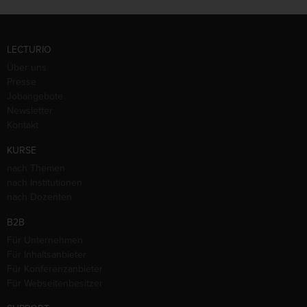
LECTURIO
Über uns
Presse
Jobangebote
Newsletter
Kontakt
KURSE
nach Themen
nach Institutionen
nach Dozenten
B2B
Für Unternehmen
Für Inhaltsanbieter
Für Konferenzanbieter
Für Webseitenbesitzer