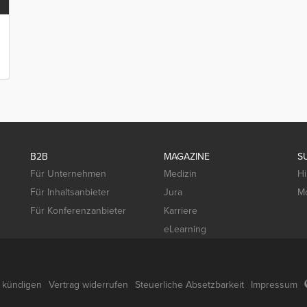
B2B
MAGAZINE
S
Für Unternehmen
Medizin
Hi
Für Inhaltsanbieter
Jura
Mo
Für Konferenzanbieter
Karriere
eLearning
g kündigen
Vertrag widerrufen
Steuerliche Absetzbarkeit
Impressum