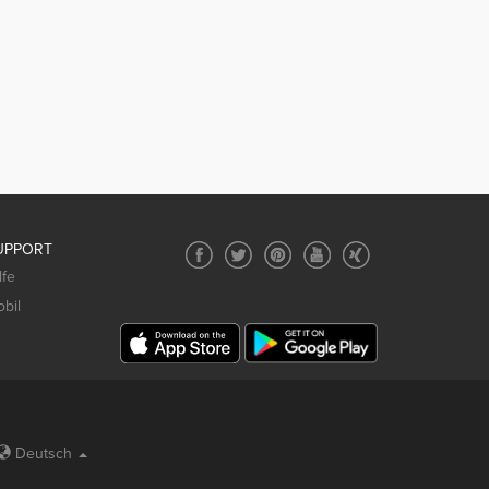
UPPORT
lfe
bil
Deutsch