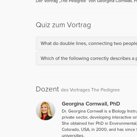
Der Vortrag „The Pedigree“ von Georgina Cornwall, P
Quiz zum Vortrag
What do double lines, connecting two people
Which of the following correctly describes a
Dozent
des Vortrages The Pedigree
Georgina Cornwall, PhD
Dr. Georgina Cornwall is a Biology Instr
private sector, developing interactive on
She obtained her PhD in Environmental, 
Colorado, USA, in 2000, and has since t
universities.