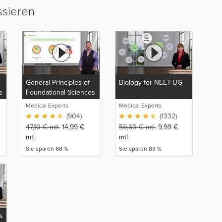
ssieren
General Principles of
Biology for NEET-UG
s
Foundational Sciences
(NP)
Medical Experts
Medical Experts
(904)
(1332)
47,10
€
mtl.
14,99
€
59,60
€
mtl.
9,99
€
mtl.
mtl.
Sie sparen 68 %
Sie sparen 83 %
s