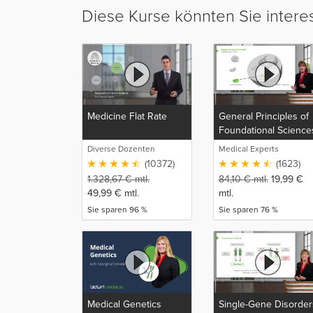
Diese Kurse könnten Sie intere
Medicine Flat Rate
General Principles of
Foundational Science
Diverse Dozenten
Medical Experts
(10372)
(1623)
1.328,67
€
mtl.
84,10
€
mtl.
19,99
€
49,99
€
mtl.
mtl.
Sie sparen 96 %
Sie sparen 76 %
Medical Genetics
Single-Gene Disorder