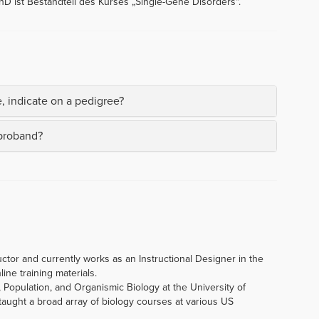
hD ist Bestandteil des Kurses „Single-Gene Disorders“.
, indicate on a pedigree?
 proband?
uctor and currently works as an Instructional Designer in the
line training materials.
Population, and Organismic Biology at the University of
aught a broad array of biology courses at various US