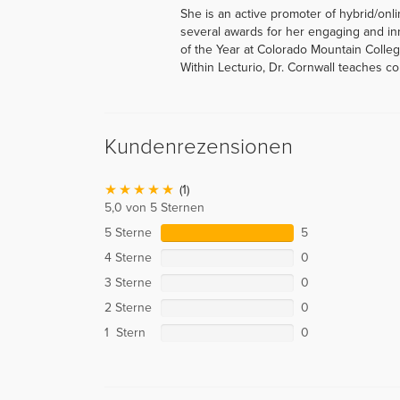
She is an active promoter of hybrid/onl
several awards for her engaging and in
of the Year at Colorado Mountain Colleg
Within Lecturio, Dr. Cornwall teaches c
Kundenrezensionen
(1)
5,0 von 5 Sternen
5 Sterne
5
4 Sterne
0
3 Sterne
0
2 Sterne
0
1 Stern
0