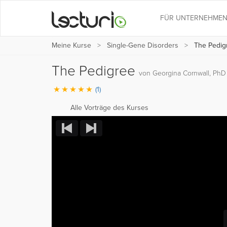
FÜR UNTERNEHME
Meine Kurse
Single-Gene Disorders
The Pedig
The Pedigree
von Georgina Cornwall, PhD
(1)
Alle Vorträge des Kurses