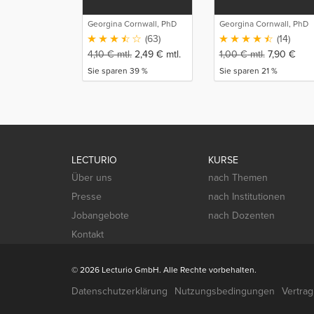
Georgina Cornwall, PhD
Georgina Cornwall, PhD
(63)
(14)
4,10
€
mtl.
2,49
€
mtl.
1,00
€
mtl.
7,90
€
Sie sparen 39 %
Sie sparen 21 %
LECTURIO
KURSE
Über uns
nach Themen
Presse
nach Institutionen
Jobangebote
nach Dozenten
Kontakt
© 2026 Lecturio GmbH. Alle Rechte vorbehalten.
Datenschutzerklärung
Nutzungsbedingungen
Vertra