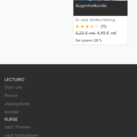
Augenheilkunde
Dr. med. Steffen Herting
(19)
6,23
€
mtl.
4,49
€
mtl.
Sie sparen 28 %
LECTURIO
Über uns
Presse
Jobangebote
Kontakt
KURSE
nach Themen
nach Institutionen