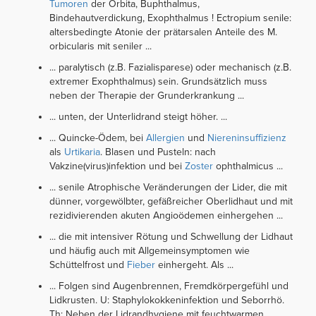
Tumoren
der Orbita, Buphthalmus,
Bindehautverdickung, Exophthalmus ! Ectropium senile:
altersbedingte Atonie der prätarsalen Anteile des M.
orbicularis mit seniler ...
... paralytisch (z.B. Fazialisparese) oder mechanisch (z.B.
extremer Exophthalmus) sein. Grundsätzlich muss
neben der Therapie der Grunderkrankung ...
... unten, der Unterlidrand steigt höher. ...
... Quincke-Ödem, bei
Allergien
und
Niereninsuffizienz
als
Urtikaria
. Blasen und Pusteln: nach
Vakzine(virus)infektion und bei
Zoster
ophthalmicus ...
... senile Atrophische Veränderungen der Lider, die mit
dünner, vorgewölbter, gefäßreicher Oberlidhaut und mit
rezidivierenden akuten Angioödemen einhergehen ...
... die mit intensiver Rötung und Schwellung der Lidhaut
und häufig auch mit Allgemeinsymptomen wie
Schüttelfrost und
Fieber
einhergeht. Als ...
... Folgen sind Augenbrennen, Fremdkörpergefühl und
Lidkrusten. U: Staphylokokkeninfektion und Seborrhö.
Th: Neben der Lidrandhygiene mit feuchtwarmen