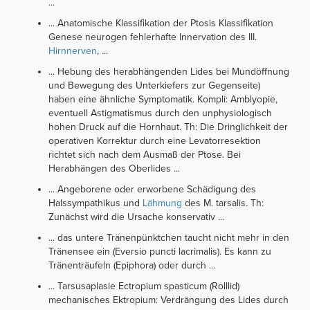
...
... Anatomische Klassifikation der Ptosis Klassifikation
Genese neurogen fehlerhafte Innervation des III.
Hirnnerven
, ...
... Hebung des herabhängenden Lides bei Mundöffnung
und Bewegung des Unterkiefers zur Gegenseite)
haben eine ähnliche Symptomatik. Kompli: Amblyopie,
eventuell Astigmatismus durch den unphysiologisch
hohen Druck auf die Hornhaut. Th: Die Dringlichkeit der
operativen Korrektur durch eine Levatorresektion
richtet sich nach dem Ausmaß der Ptose. Bei
Herabhängen des Oberlides ...
... Angeborene oder erworbene Schädigung des
Halssympathikus und
Lähmung
des M. tarsalis. Th:
Zunächst wird die Ursache konservativ ...
... das untere Tränenpünktchen taucht nicht mehr in den
Tränensee ein (Eversio puncti lacrimalis). Es kann zu
Tränenträufeln (Epiphora) oder durch ...
... Tarsusaplasie Ectropium spasticum (Rolllid)
mechanisches Ektropium: Verdrängung des Lides durch