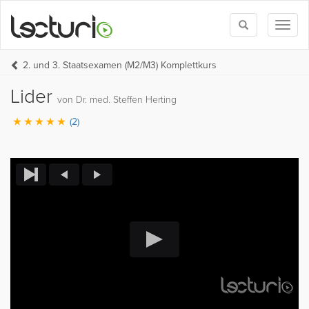
Toggle
Toggl
search
naviga
2. und 3. Staatsexamen (M2/M3) Komplettkurs
Lider
von Dr. med. Steffen Herting
(2)