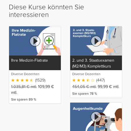
Diese Kurse könnten Sie
interessieren
Ihre Medizin-Flatrate
2. und 3. Staatsexamen
(M2/M3) Komplettkurs
Diverse Dozenten
Diverse Dozenten
(1529)
(447)
1.035,81
€
mtl.
109,99
€
454,05
€
mtl.
99,99
€
mtl.
mtl.
Sie sparen 78 %
Sie sparen 89 %