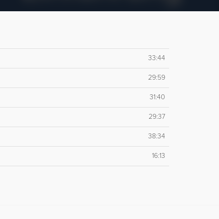
33:44
29:59
31:40
29:37
38:34
16:13