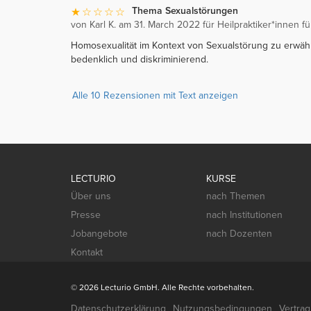
Thema Sexualstörungen
von Karl K. am 31. March 2022 für Heilpraktiker*innen f
Homosexualität im Kontext von Sexualstörung zu erwäh
bedenklich und diskriminierend.
Alle 10 Rezensionen mit Text anzeigen
LECTURIO
KURSE
Über uns
nach Themen
Presse
nach Institutionen
Jobangebote
nach Dozenten
Kontakt
© 2026 Lecturio GmbH. Alle Rechte vorbehalten.
Datenschutzerklärung
Nutzungsbedingungen
Vertra