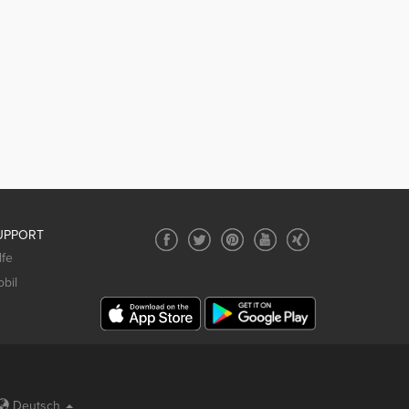
UPPORT
lfe
bil
Deutsch