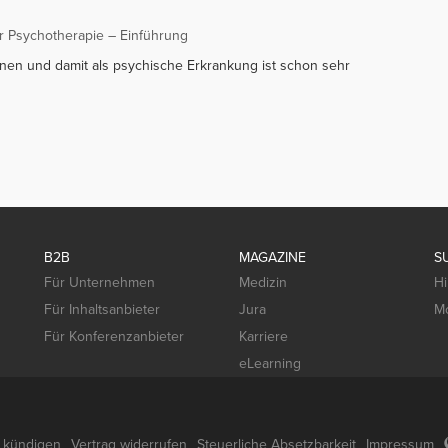
ür Psychotherapie – Einführung
nen und damit als psychische Erkrankung ist schon sehr
B2B
MAGAZINE
S
Für Unternehmen
Medizin
Hi
Für Inhaltsanbieter
Jura
Mo
Für Konferenzanbieter
Karriere
eLearning
g kündigen
Vertrag widerrufen
Steuerliche Absetzbarkeit
Impressum