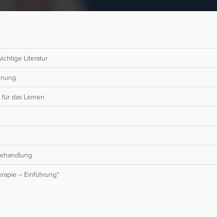
ichtige Literatur
chnung
 für das Lernen
Behandlung
erapie – Einführung“