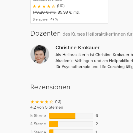
(110)
170,20
€
mtl.
89,99
€
mtl.
Sie sparen 47 %
Dozenten
des Kurses Heilpraktiker*innen fü
Christine Krokauer
Als Heilpraktikerin ist Christine Krokauer
Akademie Vaihingen und am Heilpraktikerin
für Psychotherapie und Life Coaching täti
Rezensionen
(10)
4,2 von 5 Sternen
5 Sterne
6
4 Sterne
2
3 Sterne
1