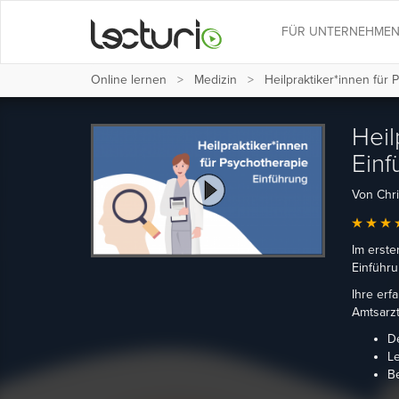
FÜR UNTERNEHME
Online lernen
Medizin
Heilpraktiker*innen für 
Heil
Einf
Von Chri
Im erste
Einführu
Ihre erf
Amtsarzt
D
L
B