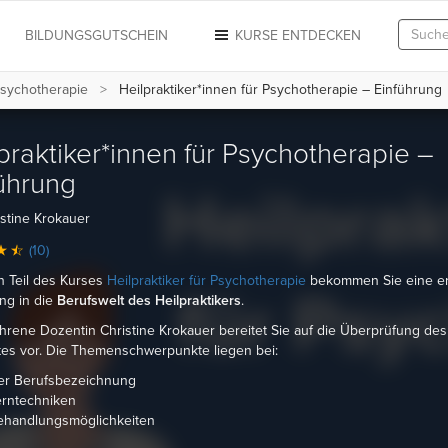
N
BILDUNGSGUTSCHEIN
KURSE ENTDECKEN
Psychotherapie
Heilpraktiker*innen für Psychotherapie – Einführung
praktiker*innen für Psychotherapie –
ührung
stine Krokauer
(10)
n Teil des Kurses
Heilpraktiker für Psychotherapie
bekommen Sie eine er
ng in die
Berufswelt des Heilpraktikers
.
ahrene Dozentin Christine Krokauer bereitet Sie auf die Überprüfung des
es vor. Die Themenschwerpunkte liegen bei:
er Berufsbezeichnung
erntechniken
ehandlungsmöglichkeiten