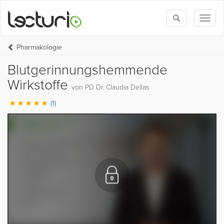
Toggle
Toggl
search
naviga
Pharmakologie
Blutgerinnungshemmende
Wirkstoffe
von PD Dr. Claudia Dellas
(1)