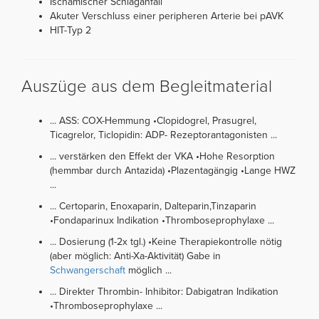
Ischämischer Schlaganfall
Akuter Verschluss einer peripheren Arterie bei pAVK
HIT-Typ 2
Auszüge aus dem Begleitmaterial
... ASS: COX-Hemmung •Clopidogrel, Prasugrel,
Ticagrelor, Ticlopidin: ADP- Rezeptorantagonisten ...
... verstärken den Effekt der VKA •Hohe Resorption
(hemmbar durch Antazida) •Plazentagängig •Lange HWZ
...
... Certoparin, Enoxaparin, Dalteparin,Tinzaparin
•Fondaparinux Indikation •Thromboseprophylaxe ...
... Dosierung (1-2x tgl.) •Keine Therapiekontrolle nötig
(aber möglich: Anti-Xa-Aktivität) Gabe in
Schwangerschaft
möglich ...
... Direkter Thrombin- Inhibitor: Dabigatran Indikation
•Thromboseprophylaxe ...