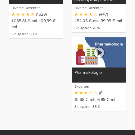
Diverse Dozenten
Diverse Dozenten
(1529)
(447)
1.035,81
€
mtl.
109,99
€
454,05
€
mtl.
99,99
€
mtl.
mtl.
Sie sparen 78 %
Sie sparen 89 %
Pharmakologie
Experten
(8)
10,68
€
mtl.
6,99
€
mtl.
Sie sparen 35 %