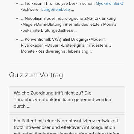
... Indikation Thrombolyse bei •Frischem
Myokardinfarkt
•Schwerer
Lungenembolie
...
... Neoplasma oder neurologische ZNS- Erkrankung
•Magen-Darm-Blutung innerhalb des letzten Monats
•bekannte Blutungsdiathese ...
... Konventionell: VKA(initial Bridging) •Modern:
Rivaroxaban –Dauer: •Erstereignis: mindestens 3
Monate •Rezidivereignis: lebenslang ...
Quiz zum Vortrag
Welche Zuordnung trifft nicht zu? Die
Thrombozytenfunktion kann gehemmt werden
durch ...
Ein Patient mit einer Niereninsuffizienz entwickelt
trotz intravenöser und effektiver Antikoagulation
mit unfraktioniertem Heparin aufgrund einer tiefen