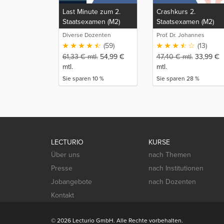
Last Minute zum 2.
Crashkurs 2.
Staatsexamen (M2)
Staatsexamen (M2)
Diverse Dozenten
Prof. Dr. Johannes
Schulze
(59)
(13)
61,33
€
mtl.
54,99
€
47,40
€
mtl.
33,99
€
mtl.
mtl.
Sie sparen 10 %
Sie sparen 28 %
LECTURIO
KURSE
Über uns
nach Themen
Presse
nach Institutionen
Jobangebote
nach Dozenten
Kontakt
© 2026 Lecturio GmbH. Alle Rechte vorbehalten.