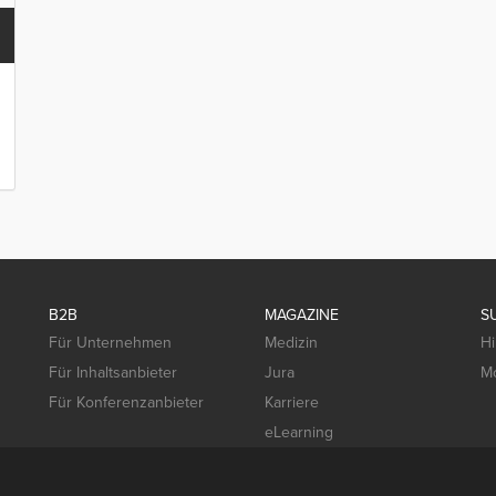
B2B
MAGAZINE
S
Für Unternehmen
Medizin
Hi
Für Inhaltsanbieter
Jura
Mo
Für Konferenzanbieter
Karriere
eLearning