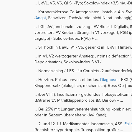
... I, aVL, V5, V6, QI SIII-Typ; Sokolov-Index >3,5 mV. -D
... Koronarsklerose Ca-Antagonisten. Instabile A.p.-
(
Angst
, Schwitzen, Tachykardie, nicht Nitrat- abhängig
... LGL, AV junctionale - zu lang - AV-Block I, Digitali
verbreitert, AV-Knotenstörung, in V1 verzögert, RSB (p
Lagetyp) - Sokolov-Index: R(V5) + ...
... ST hoch in I, aVL, V1 - V5, gesenkt in III, aVF Hinter
... in V1, V2 -verzögerter Anstieg: „intrinsic deflect
Depolarisation), Sokolow-Index S V1 / ...
... Normalschlag / 1 ES –4a Couplets (2 aufeinanderfolg
... Herzton. Pulsus parvus et tardus.
Diagnose
- EKG (
Klappenersatz (biologisch, mechanisch), Ross-Op (Tau
... (bei VHF). Insuffizienz - gießendes Holosystolikum
„Mitralherz“, Mitralklappenprolaps (M. Barlow) – ...
... Bei 25% mit Lungenvenenfehlmündung kombiniert. 
oder in Septum übergehend (AV- Kanal).
... 2. und 12. LJ. Medikamentös Indometacin, ASS.
Fall
Rechtsherzhypertrophie.-Transposition großer ...