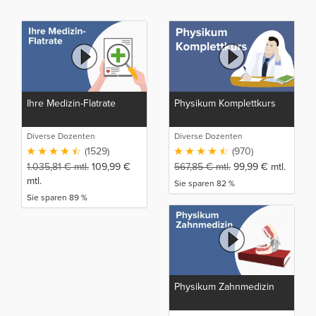
Ihre Medizin-Flatrate
Physikum Komplettkurs
Diverse Dozenten
Diverse Dozenten
(1529)
(970)
1.035,81
€
mtl.
109,99
€
567,85
€
mtl.
99,99
€
mtl.
mtl.
Sie sparen 82 %
Sie sparen 89 %
Physikum Zahnmedizin