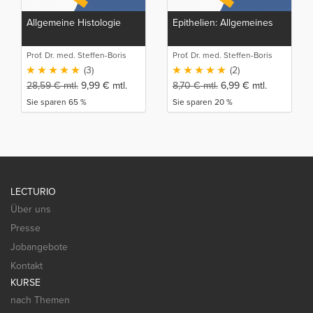
Allgemeine Histologie
Epithelien: Allgemeines
Prof. Dr. med. Steffen-Boris
Prof. Dr. med. Steffen-Boris
Wirth (1)
Wirth (1)
(3)
(2)
28,59
€
mtl.
9,99
€
mtl.
8,70
€
mtl.
6,99
€
mtl.
Sie sparen 65 %
Sie sparen 20 %
LECTURIO
Über uns
Presse
Jobangebote
Kontakt
KURSE
nach Themen