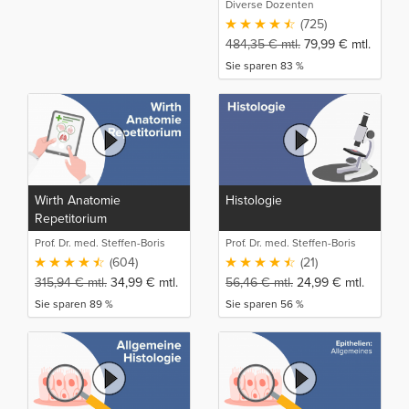
Diverse Dozenten
(725)
484,35
€
mtl.
79,99
€
mtl.
Sie sparen 83 %
Wirth Anatomie
Histologie
Repetitorium
Prof. Dr. med. Steffen-Boris
Prof. Dr. med. Steffen-Boris
Wirth (1)
Wirth (1)
(604)
(21)
315,94
€
mtl.
34,99
€
mtl.
56,46
€
mtl.
24,99
€
mtl.
Sie sparen 89 %
Sie sparen 56 %