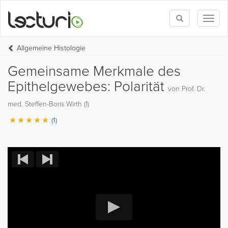
Toggle
Toggl
search
naviga
Allgemeine Histologie
Gemeinsame Merkmale des
Epithelgewebes: Polarität
von Prof. Dr.
med. Steffen-Boris Wirth (1)
(1)