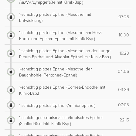
Aa./Vv./Lympgefäße mit Klinik-Bsp.)
1-schichtig plattes Epithel (Mesothel mit
07:25
Entwicklung)
1-schichtig plattes Epithel (Mesothel am Herz:
10:00
Endo- und Epikard-Epithel mit Klinik-Bsp.)
1-schichtig plattes Epithel (Mesothel an der Lunge:
19:23
Pleura-Epithel und Alveolar-Epithel mit Klinik-Bsp.)
1-schichtig plattes Epithel (Mesothel der
04:06
Bauchhöhle: Peritoneal-Epithel)
1-schichtig plattes Epithel (Cornea-Endothel mit
03:39
Klinik-Bsp.)
07:03
1-schichtig plattes Epithel (Amnionepithel)
1-schichtiges isoprismatisch/kubisches Epithel
22:15
(Schilddrüse inkl. Klinik-Bsp.)
1-schichtiges isoprismatisch/kubisches Epithel