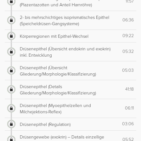
11:57
(Plazentazotten und Anteil Harnröhre)
2- bis mehrschichtiges isoprismatisches Epithel
06:36
(Speicheldrüsen-Gangsysteme)
09:22
Körperregionen mit Epithel-Wechsel
Drüsenepithel (Übersicht endokrin und exokrin)
05:32
inkl. Entwicklung
Drüsenepithel (Übersicht
05:03
Gliederung/Morphologie/Klassifizierung)
Drüsenepithel (Details
41:18
Gliederung/Morphologie/Klassifizierung)
Drüsenepithel (Myoepithelzellen und
06:11
Milchejektions-Reflex)
03:06
Drüsenepithel (Regulation)
Drüsengewebe (exokrin) – Details einzellige
05:52