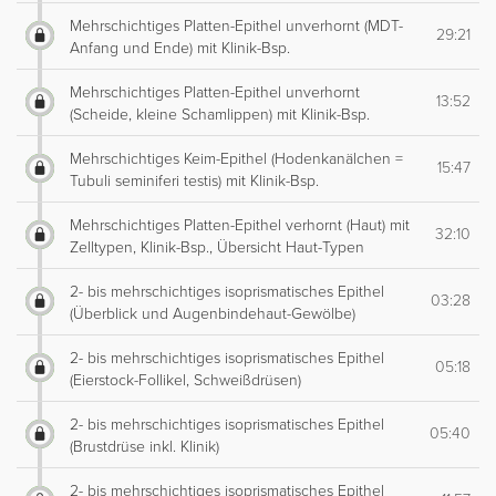
Mehrschichtiges Platten-Epithel unverhornt (MDT-
29:21
Anfang und Ende) mit Klinik-Bsp.
Mehrschichtiges Platten-Epithel unverhornt
13:52
(Scheide, kleine Schamlippen) mit Klinik-Bsp.
Mehrschichtiges Keim-Epithel (Hodenkanälchen =
15:47
Tubuli seminiferi testis) mit Klinik-Bsp.
Mehrschichtiges Platten-Epithel verhornt (Haut) mit
32:10
Zelltypen, Klinik-Bsp., Übersicht Haut-Typen
2- bis mehrschichtiges isoprismatisches Epithel
03:28
(Überblick und Augenbindehaut-Gewölbe)
2- bis mehrschichtiges isoprismatisches Epithel
05:18
(Eierstock-Follikel, Schweißdrüsen)
2- bis mehrschichtiges isoprismatisches Epithel
05:40
(Brustdrüse inkl. Klinik)
2- bis mehrschichtiges isoprismatisches Epithel