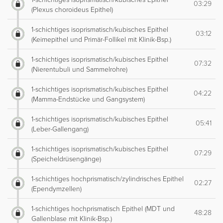
03:29
(Plexus choroideus Epithel)
1-schichtiges isoprismatisch/kubisches Epithel
03:12
(Keimepithel und Primär-Follikel mit Klinik-Bsp.)
1-schichtiges isoprismatisch/kubisches Epithel
07:32
(Nierentubuli und Sammelrohre)
1-schichtiges isoprismatisch/kubisches Epithel
04:22
(Mamma-Endstücke und Gangsystem)
1-schichtiges isoprismatisch/kubisches Epithel
05:41
(Leber-Gallengang)
1-schichtiges isoprismatisch/kubisches Epithel
07:29
(Speicheldrüsengänge)
1-schichtiges hochprismatisch/zylindrisches Epithel
02:27
(Ependymzellen)
1-schichtiges hochprismatisch Epithel (MDT und
48:28
Gallenblase mit Klinik-Bsp.)