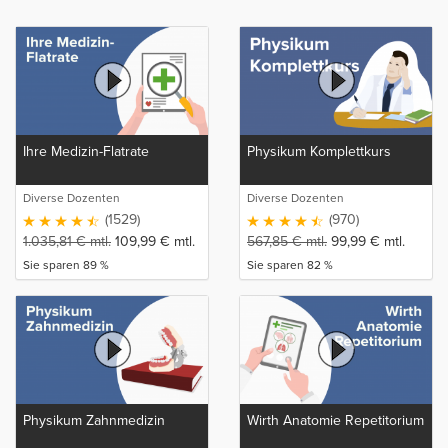
Ihre Medizin-Flatrate
Physikum Komplettkurs
Diverse Dozenten
Diverse Dozenten
(1529)
(970)
1.035,81
€
mtl.
109,99
€
mtl.
567,85
€
mtl.
99,99
€
mtl.
Sie sparen 89 %
Sie sparen 82 %
Physikum Zahnmedizin
Wirth Anatomie Repetitorium