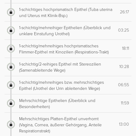
1-schichtiges hochprismatisch Epithel (Tuba uterina
26:17
und Uterus mit Klinik-Bsp.)
1-schichtig/mehrreihiger Epithelien (Überblick und
03:25
unklare Einstufung Urothel)
1-schichtig/mehrreihiges hochprismatisches
18:11
Flimmer-Epithel mit Kinozilien (Respirations-Trakt)
1-schichtig/2-reihiges Epithel mit Stereozilien
10:28
(Samenableitende Wege)
1-schichtig/mehrreihiges bzw. mehrschichtiges
06:55
Epithel (Urothel der Urin ableitenden Wege)
Mehrschichtige Epithelien (Überblick und
11:59
Besonderheiten)
Mehrschichtiges Platten-Epithel unverhornt
13:00
(Vagina, Cornea, äußerer Gehörgang, Anteile
Respirationstrakt)