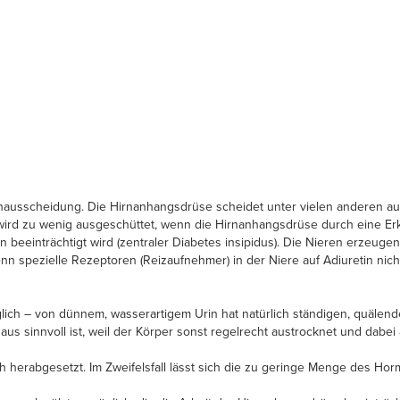
ausscheidung. Die Hirnanhangsdrüse scheidet unter vielen anderen auc
ird zu wenig ausgeschüttet, wenn die Hirnanhangsdrüse durch eine Er
n beeinträchtigt wird (zentraler Diabetes insipidus). Die Nieren erzeugen
n spezielle Rezeptoren (Reizaufnehmer) in der Niere auf Adiuretin nic
glich – von dünnem, wasserartigem Urin hat natürlich ständigen, quälen
 sinnvoll ist, weil der Körper sonst regelrecht austrocknet und dabei a
ich herabgesetzt. Im Zweifelsfall lässt sich die zu geringe Menge des Ho