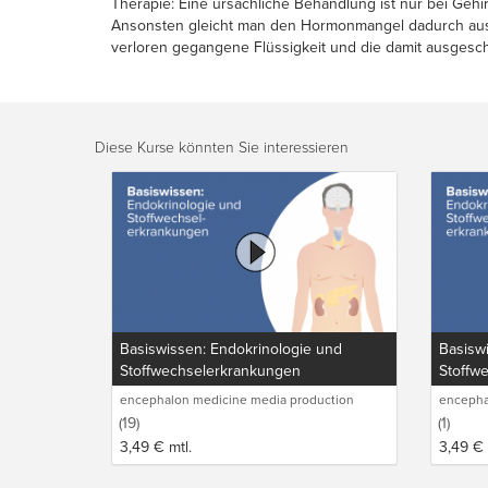
Therapie: Eine ursächliche Behandlung ist nur bei Gehi
Ansonsten gleicht man den Hormonmangel dadurch aus, d
verloren gegangene Flüssigkeit und die damit ausgesc
Diese Kurse könnten Sie interessieren
Basiswissen: Endokrinologie und
Basisw
Stoffwechselerkrankungen
Stoffw
encephalon medicine media production
encepha
GmbH
GmbH
(19)
(1)
3,49
€
mtl.
3,49
€