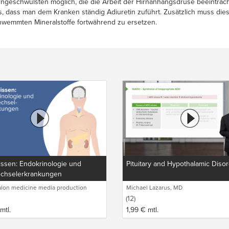
rngeschwülsten möglich, die die Arbeit der Hirnanhangsdrüse beeinträch
ass man dem Kranken ständig Adiuretin zuführt. Zusätzlich muss dieser,
hwemmten Mineralstoffe fortwährend zu ersetzen.
issen: Endokrinologie und
Pituitary and Hypothalamic Diso
echselerkrankungen
lon medicine media production
Michael Lazarus, MD
(12)
mtl.
1,99
€
mtl.