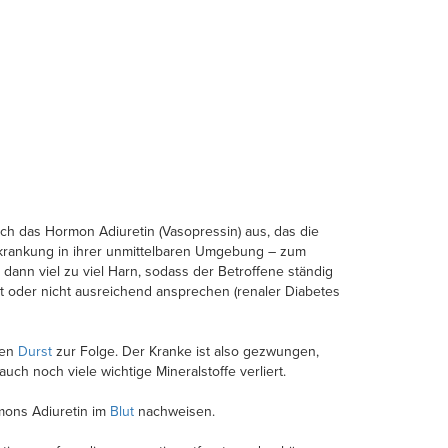
h das Hormon Adiuretin (Vasopressin) aus, das die
krankung in ihrer unmittelbaren Umgebung – zum
 dann viel zu viel Harn, sodass der Betroffene ständig
ht oder nicht ausreichend ansprechen (renaler Diabetes
den
Durst
zur Folge. Der Kranke ist also gezwungen,
uch noch viele wichtige Mineralstoffe verliert.
rmons Adiuretin im
Blut
nachweisen.