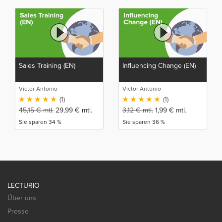
Sales Training (EN)
Influencing Change (EN)
Victor Antonio
Victor Antonio
(1)
(1)
45,15
€
mtl.
29,99
€
mtl.
3,12
€
mtl.
1,99
€
mtl.
Sie sparen 34 %
Sie sparen 36 %
LECTURIO
Über uns
Presse