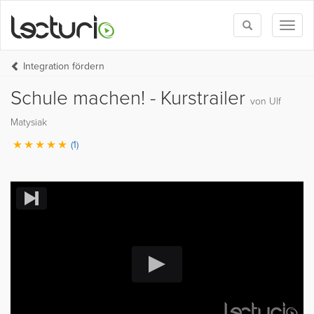
Toggle
Toggl
search
naviga
Integration fördern
Schule machen! - Kurstrailer
von Ulf
Matysiak
(1)