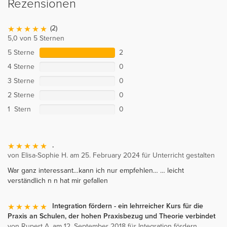
Rezensionen
(2)
5,0 von 5 Sternen
5 Sterne
2
4 Sterne
0
3 Sterne
0
2 Sterne
0
1 Stern
0
.
von Elisa-Sophie H. am 25. February 2024 für Unterricht gestalten
War ganz interessant…kann ich nur empfehlen… … leicht
verständlich n n hat mir gefallen
Integration fördern - ein lehrreicher Kurs für die
Praxis an Schulen, der hohen Praxisbezug und Theorie verbindet
von Rupert A. am 12. September 2018 für Integration fördern