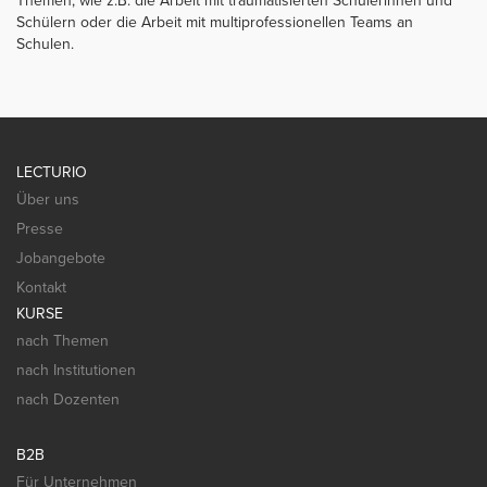
Themen, wie z.B. die Arbeit mit traumatisierten Schülerinnen und
Schülern oder die Arbeit mit multiprofessionellen Teams an
Schulen.
LECTURIO
Über uns
Presse
Jobangebote
Kontakt
KURSE
nach Themen
nach Institutionen
nach Dozenten
B2B
Für Unternehmen