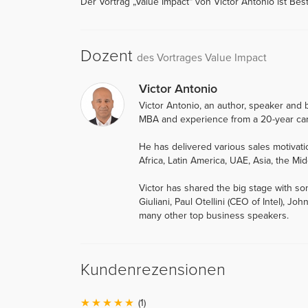
Der Vortrag „Value Impact“ von Victor Antonio ist Best
Dozent
des Vortrages Value Impact
Victor Antonio
Victor Antonio, an author, speaker and b
MBA and experience from a 20-year car
He has delivered various sales motiva
Africa, Latin America, UAE, Asia, the Mid
Victor has shared the big stage with so
Giuliani, Paul Otellini (CEO of Intel),
many other top business speakers.
Kundenrezensionen
(1)