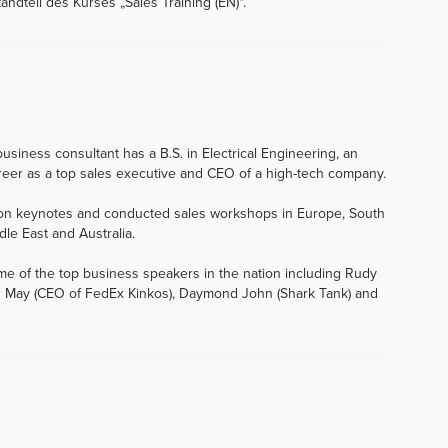
andteil des Kurses „Sales Training (EN)“.
usiness consultant has a B.S. in Electrical Engineering, an
eer as a top sales executive and CEO of a high-tech company.
tion keynotes and conducted sales workshops in Europe, South
dle East and Australia.
me of the top business speakers in the nation including Rudy
 John May (CEO of FedEx Kinkos), Daymond John (Shark Tank) and