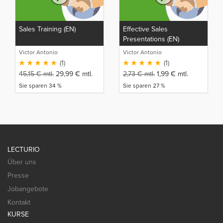
Sales Training (EN)
Effective Sales
Presentations (EN)
Victor Antonio
Victor Antonio
(1)
(1)
45,15
€
mtl.
29,99
€
mtl.
2,73
€
mtl.
1,99
€
mtl.
Sie sparen 34 %
Sie sparen 27 %
LECTURIO
Über uns
Presse
Jobangebote
Kontakt
KURSE