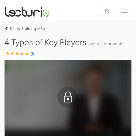
Toggle
Toggl
search
naviga
Sales Training (EN)
4 Types of Key Players
von Victor Antonio
(1)