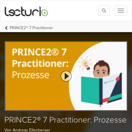
Toggle
Toggl
search
naviga
PRINCE2® 7 Practitioner
PRINCE2® 7 Practitioner: Prozesse
Von Andreas Ellenberger