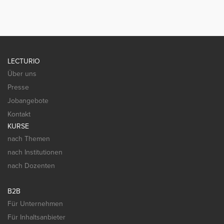
LECTURIO
Über uns
Presse
Jobangebote
Kontakt
KURSE
nach Themen
nach Institutionen
nach Dozenten
B2B
Für Unternehmen
Für Inhaltsanbieter