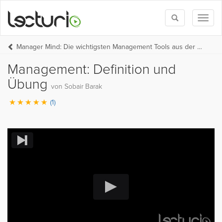
Toggle
Toggl
search
naviga
Manager Mind: Die wichtigsten Management Tools aus der Praxis
Management: Definition und
Übung
von Sobair Barak
(1)