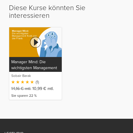
Diese Kurse könnten Sie
interessieren
Manager Mind: Die
wichtigsten Management
Tools aus der Praxis
Sobair Barak
(1)
14,16
€
mtl.
10,99
€
mtl.
Sie sparen 22 %