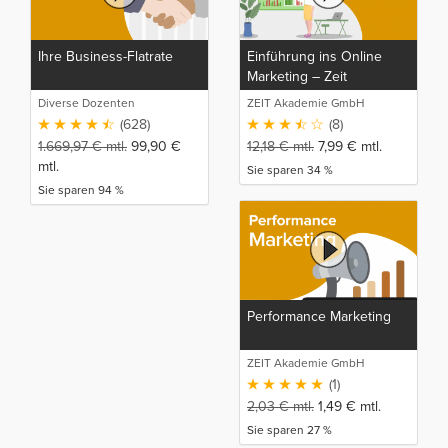
Ihre Business-Flatrate
Einführung ins Online
Marketing – Zeit
Akademie
Diverse Dozenten
ZEIT Akademie GmbH
(628)
(8)
1.669,97
€
mtl.
99,90
€
12,18
€
mtl.
7,99
€
mtl.
mtl.
Sie sparen 34 %
Sie sparen 94 %
Performance Marketing
ZEIT Akademie GmbH
(1)
2,03
€
mtl.
1,49
€
mtl.
Sie sparen 27 %