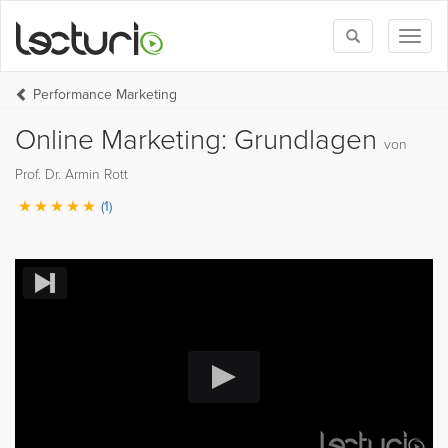
Toggle
Toggl
search
naviga
Performance Marketing
Online Marketing: Grundlagen
von
Prof. Dr. Armin Rott
(1)