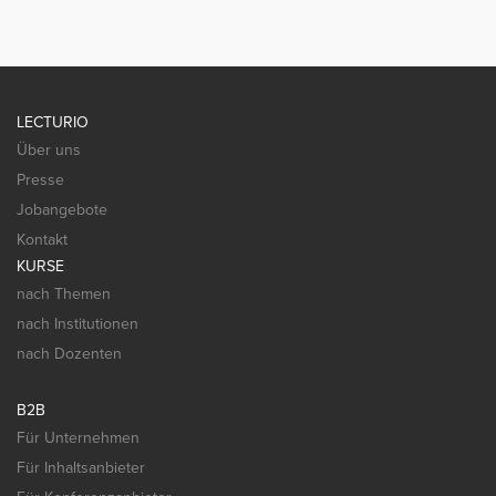
LECTURIO
Über uns
Presse
Jobangebote
Kontakt
KURSE
nach Themen
nach Institutionen
nach Dozenten
B2B
Für Unternehmen
Für Inhaltsanbieter