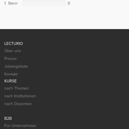
1 Stern
0
LECTURIO
Über uns
Presse
Jobangebote
Kontakt
KURSE
nach Themen
nach Institutionen
nach Dozenten
B2B
Für Unternehmen