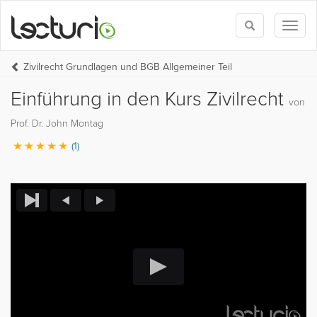
Toggle
Toggl
search
naviga
Zivilrecht Grundlagen und BGB Allgemeiner Teil
Einführung in den Kurs Zivilrecht
von
Prof. Dr. John Montag
(1)