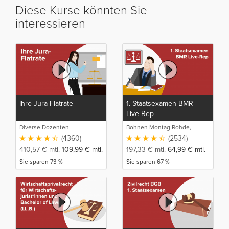
Diese Kurse könnten Sie
interessieren
Ihre Jura-Flatrate
1. Staatsexamen BMR
Live-Rep
Diverse Dozenten
Bohnen Montag Rohde,
Juristische Intensivlehrgänge
(4360)
(2534)
410,57
€
mtl.
109,99
€
mtl.
197,33
€
mtl.
64,99
€
mtl.
Sie sparen 73 %
Sie sparen 67 %