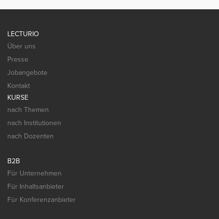
LECTURIO
Über uns
Presse
Jobangebote
Kontakt
KURSE
nach Themen
nach Institutionen
nach Dozenten
B2B
Für Unternehmen
Für Inhaltsanbieter
Für Konferenzanbieter