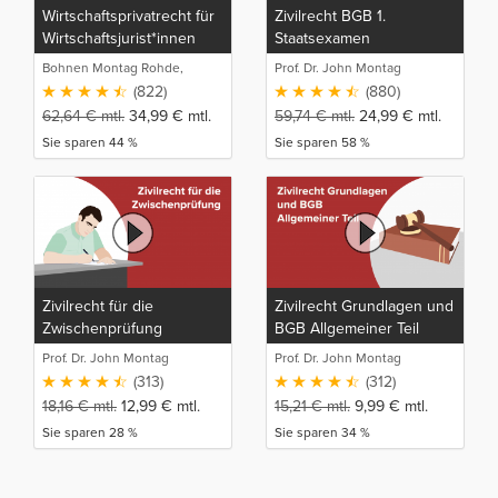
Wirtschaftsprivatrecht für
Zivilrecht BGB 1.
Wirtschaftsjurist*innen
Staatsexamen
und Bachelor of Laws
Bohnen Montag Rohde,
Prof. Dr. John Montag
(LL.B.)
Juristische Intensivlehrgänge
(822)
(880)
62,64
€
mtl.
34,99
€
mtl.
59,74
€
mtl.
24,99
€
mtl.
Sie sparen 44 %
Sie sparen 58 %
Zivilrecht für die
Zivilrecht Grundlagen und
Zwischenprüfung
BGB Allgemeiner Teil
Prof. Dr. John Montag
Prof. Dr. John Montag
(313)
(312)
18,16
€
mtl.
12,99
€
mtl.
15,21
€
mtl.
9,99
€
mtl.
Sie sparen 28 %
Sie sparen 34 %