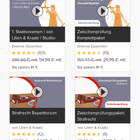
1. Staatsexamen | von
Zwischenprüfung
Lilien & Kraatz | Studio-
Komplettpaket
Rep
Diverse Dozenten
Diverse Dozenten
(101)
(19)
290,66
€
mtl.
54,99
€
mtl.
154,44
€
mtl.
29,99
€
mtl.
Sie sparen 81 %
Sie sparen 81 %
Strafrecht Repetitorium
Zwischenprüfungspaket:
Strafrecht
von Lilien & Kraatz
von Lilien & Kraatz
(12)
(9)