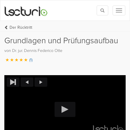
Toggle
Toggl
search
naviga
Der Rücktritt
Grundlagen und Prüfungsaufbau
von Dr. jur. Dennis Federico Otte
(1)