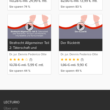
113,28
€
mtl.
24,99
€
mtl.
82,90
€
mtl.
13,99
€
mtl.
Sie sparen 74 %
Sie sparen 83 %
Strafrecht Allgemeiner Teil
Der Rücktritt
2: Täterschaft und
Teilnahme, Versuch und
Dr. jur. Dennis Federico Otte
Dr. jur. Dennis Federico Otte
Rücktritt, Irrtumslehre und
(1)
(1)
Konkurrenzen
10,78
€
mtl.
5,99
€
mtl.
1,96
€
mtl.
9,90
€
Sie sparen 44 %
Sie sparen 49 %
LECTURIO
Über uns