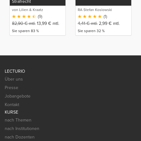
Strafrecht
von Lilien & Kraatz
RA Stefan Koslowski
(9)
(1)
82,90
€
mtl.
13,99
€
mtl.
4,41
€
mtl.
2,99
€
mtl.
Sie sparen 83 %
Sie sparen 32 %
LECTURIO
Über uns
Presse
Jobangebote
Kontakt
KURSE
nach Themen
nach Institutionen
nach Dozenten