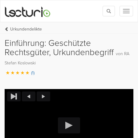
Toggle
Toggl
search
naviga
Urkundendelikte
Einführung: Geschützte
Rechtsgüter, Urkundenbegriff
von RA
Stefan Koslowski
(1)