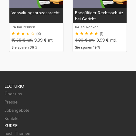
Verwaltungsprozessrecht
Endgültiger Rechtsschutz
bei Gericht
RA Kai Renken
RA Kai Renken
(8)
(1)
15,68
€
mtl.
9,99
€
mtl.
4,90
€
mtl.
3,99
€
mtl.
Sie sparen 36 %
Sie sparen 19 %
LECTURIO
Über uns
Presse
Jobangebote
Kontakt
KURSE
nach Themen