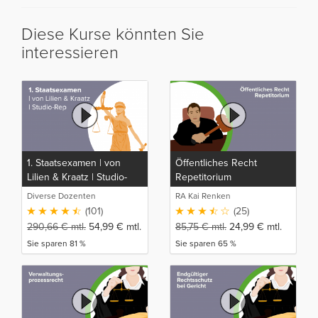
Diese Kurse könnten Sie
interessieren
1. Staatsexamen | von
Öffentliches Recht
Lilien & Kraatz | Studio-
Repetitorium
Rep
Diverse Dozenten
RA Kai Renken
(101)
(25)
290,66
€
mtl.
54,99
€
mtl.
85,75
€
mtl.
24,99
€
mtl.
Sie sparen 81 %
Sie sparen 65 %