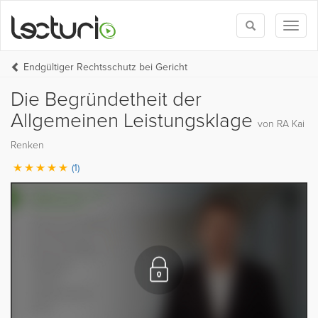
Toggle
Toggl
search
naviga
Endgültiger Rechtsschutz bei Gericht
Die Begründetheit der
Allgemeinen Leistungsklage
von RA Kai
Renken
(1)