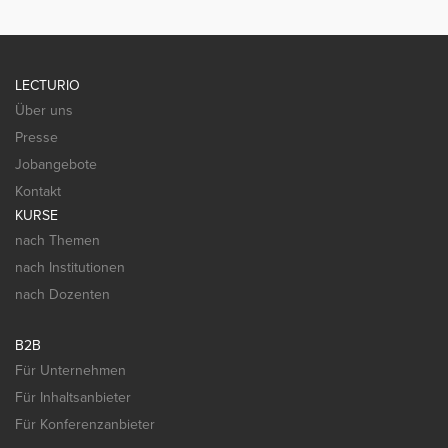
LECTURIO
Über uns
Presse
Jobangebote
Kontakt
KURSE
nach Themen
nach Institutionen
nach Dozenten
B2B
Für Unternehmen
Für Inhaltsanbieter
Für Konferenzanbieter