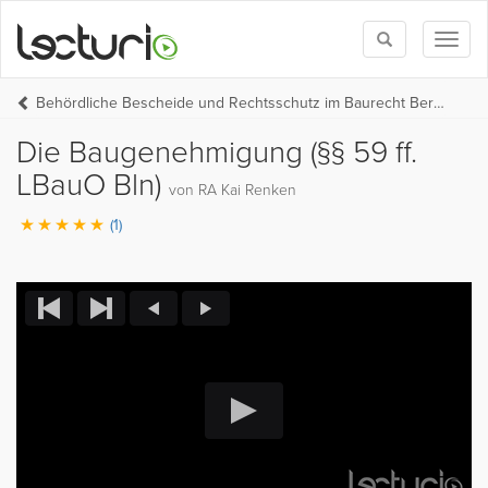
Toggle
Toggl
search
naviga
Behördliche Bescheide und Rechtsschutz im Baurecht Berlin
Die Baugenehmigung (§§ 59 ff.
LBauO Bln)
von RA Kai Renken
(1)