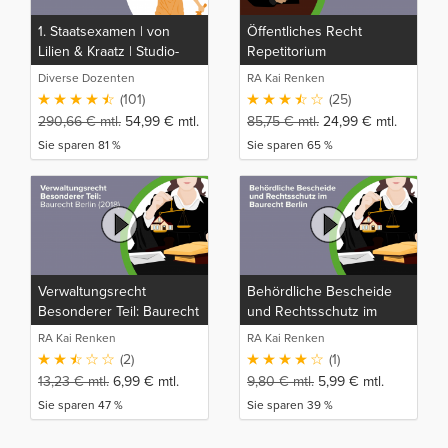
1. Staatsexamen | von
Öffentliches Recht
Lilien & Kraatz | Studio-
Repetitorium
Rep
Diverse Dozenten
RA Kai Renken
(101)
(25)
290,66
€
mtl.
54,99
€
mtl.
85,75
€
mtl.
24,99
€
mtl.
Sie sparen 81 %
Sie sparen 65 %
Verwaltungsrecht
Behördliche Bescheide
Besonderer Teil: Baurecht
und Rechtsschutz im
Berlin (2018)
Baurecht Berlin
RA Kai Renken
RA Kai Renken
(2)
(1)
13,23
€
mtl.
6,99
€
mtl.
9,80
€
mtl.
5,99
€
mtl.
Sie sparen 47 %
Sie sparen 39 %