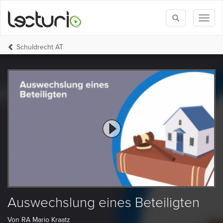
Toggle
Toggl
search
naviga
Schuldrecht AT
Auswechslung eines Beteiligten
Von RA Mario Kraatz