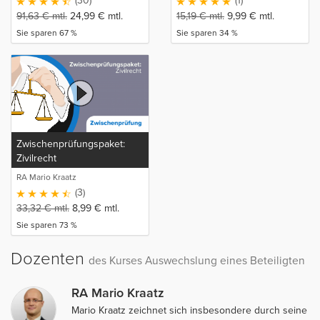
(30)
(1)
91,63
€
mtl.
24,99
€
mtl.
15,19
€
mtl.
9,99
€
mtl.
Sie sparen 67 %
Sie sparen 34 %
Zwischenprüfungspaket:
Zivilrecht
RA Mario Kraatz
(3)
33,32
€
mtl.
8,99
€
mtl.
Sie sparen 73 %
Dozenten
des Kurses Auswechslung eines Beteiligten
RA Mario Kraatz
Mario Kraatz zeichnet sich insbesondere durch seine