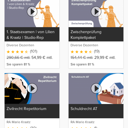
1. Staatsexamen | von Lilien
Zwischenprüfung
& Kraatz | Studio-Rep
Komplettpaket
Diverse Dozenten
Diverse Dozenten
(101)
(19)
290,66
€
mtl.
54,99
€
mtl.
154,44
€
mtl.
29,99
€
mtl.
Sie sparen 81 %
Sie sparen 81 %
Zivilrecht Repetitorium
Schuldrecht AT
RA Mario Kraatz
RA Mario Kraatz