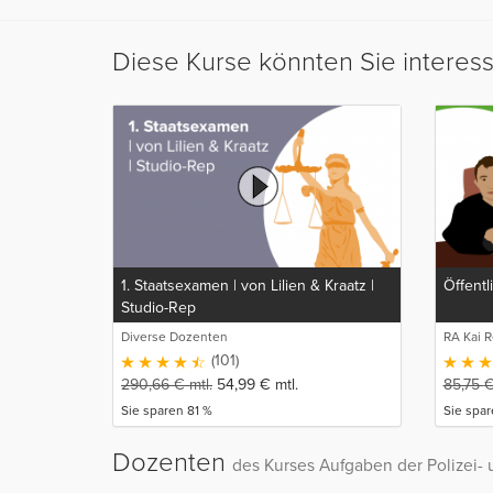
Diese Kurse könnten Sie interes
1. Staatsexamen | von Lilien & Kraatz |
Öffentl
Studio-Rep
Diverse Dozenten
RA Kai 
(101)
290,66
€
mtl.
54,99
€
mtl.
85,75
Sie sparen 81 %
Sie spa
Dozenten
des Kurses Aufgaben der Polizei