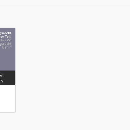
l:
in