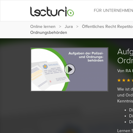
FÜR UNTERNEHME
Online lernen
Jura
Öffentliches Recht Repetit
Ordnungsbehörden
Aufg
Ord
Von RA 
Wie ist 
und Ord
Kenntnis
D
Di
D
Lernen S