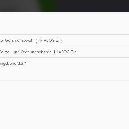
der Gefahrenabwehr (§ 17 ASOG Bln)
olizei- und Ordnungbehörde (§ 1 ASOG Bln)
nungsbehörden“