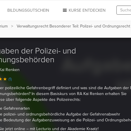
N
BILDUNGSGUTSCHEIN
KURSE ENTDECKEN
orium
Verwaltungsrecht Besonderer Teil: Polizei- und Ordnungsrecht 
aben der Polizei- und
nungsbehörden
Kai Renken
(1)
der polizeiliche Gefahrenbegriff definiert und was sind die Aufgaben der P
nungsbehörden? In diesem Basiskurs von RA Kai Renken erhalten Sie
se über folgende Aspekte des Polizeirechts:
ie Gefahrenarten
e polizei- und ordnungsbehördliche Aufgabe der Gefahrenabwehr
ie Bedeutung der Aufgabenzuweisung an die Polizei- und Ordnungsbeh
ie jetzt online – mit Lecturio und der Akademie Kraatz!