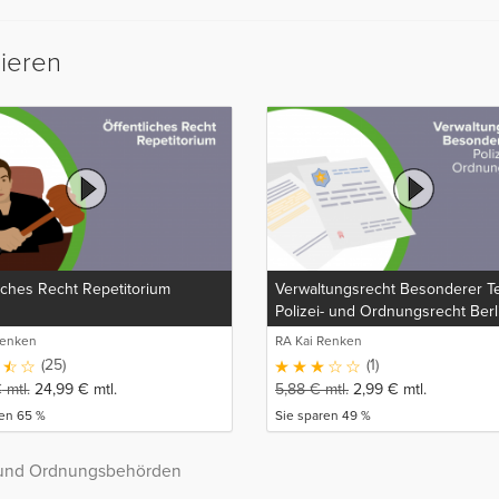
sieren
iches Recht Repetitorium
Verwaltungsrecht Besonderer Tei
Polizei- und Ordnungsrecht Berl
Renken
RA Kai Renken
(25)
(1)
€
mtl.
24,99
€
mtl.
5,88
€
mtl.
2,99
€
mtl.
ren 65 %
Sie sparen 49 %
- und Ordnungsbehörden