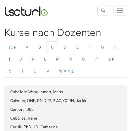
Toggle
Toggl
search
naviga
Kurse nach Dozenten
Alle
A
B
C
D
E
F
G
H
I
J
K
L
M
N
O
P
Q R
S
T
U
V
W X Y Z
Caballero Wangüemert, Maria
Calhoun, DNP, RN, CPNP-AC, CCRN, Jackie
Careers, 365
Ceballos, René
Cerulli, PhD, JD, Catherine