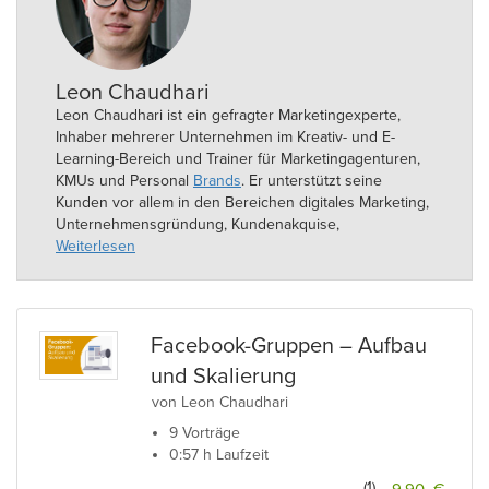
Leon Chaudhari
Leon Chaudhari ist ein gefragter Marketingexperte,
Inhaber mehrerer Unternehmen im Kreativ- und E-
Learning-Bereich und Trainer für Marketingagenturen,
KMUs und Personal
Brands
. Er unterstützt seine
Kunden vor allem in den Bereichen digitales Marketing,
Unternehmensgründung, Kundenakquise,
Automatisierung und Chat Bot Programmierung. Seit
Weiterlesen
nun bereits sechs Jahren unterrichtet er online und
gründete im Jahr 2017 die „MyTeachingHero“
Akademie.
Facebook-Gruppen – Aufbau
und Skalierung
von Leon Chaudhari
9 Vorträge
0:57 h Laufzeit
(1)