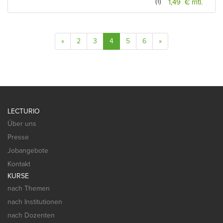
(1)
1,49 € mtl.
«
2
3
4
5
6
»
LECTURIO
Über uns
Presse
Jobangebote
Kontakt
KURSE
nach Themen
nach Institutionen
nach Dozenten