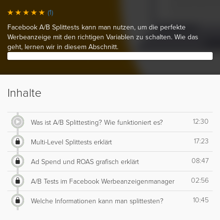
(1)
Facebook A/B Splittests kann man nutzen, um die perfekte
Werbeanzeige mit den richtigen Variablen zu schalten. Wie das
geht, lernen wir in diesem Abschnitt.
Inhalte
12:30
Was ist A/B Splittesting? Wie funktioniert es?
17:23
Multi-Level Splittests erklärt
08:47
Ad Spend und ROAS grafisch erklärt
02:56
A/B Tests im Facebook Werbeanzeigenmanager
10:45
Welche Informationen kann man splittesten?