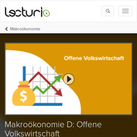
Toggle
Toggl
search
naviga
Makroökonomie
Makroökonomie D: Offene
Volkswirtschaft