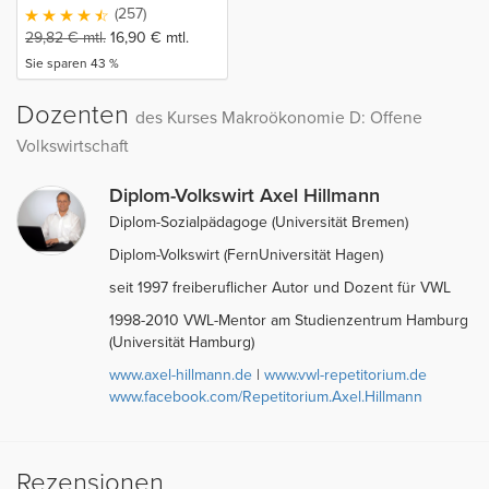
(257)
29,82
€
mtl.
16,90
€
mtl.
Sie sparen 43 %
Dozenten
des Kurses Makroökonomie D: Offene
Volkswirtschaft
Diplom-Volkswirt Axel Hillmann
Diplom-Sozialpädagoge (Universität Bremen)
Diplom-Volkswirt (FernUniversität Hagen)
seit 1997 freiberuflicher Autor und Dozent für VWL
1998-2010 VWL-Mentor am Studienzentrum Hamburg
(Universität Hamburg)
www.axel-hillmann.de
|
www.vwl-repetitorium.de
www.facebook.com/Repetitorium.Axel.Hillmann
Rezensionen