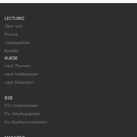
LECTURIO
Über uns
Presse
Jobangebote
Kontakt
KURSE
nach Themen
nach Institutionen
nach Dozenten
B2B
Für Unternehmen
Für Inhaltsanbieter
Für Konferenzanbieter