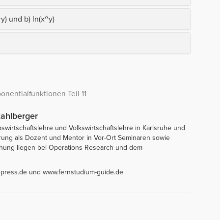
y) und b) ln(x^y)
nentialfunktionen Teil 11
Stahlberger
bswirtschaftslehre und Volkswirtschaftslehre in Karlsruhe und
ahrung als Dozent und Mentor in Vor-Ort Seminaren sowie
hung liegen bei Operations Research und dem
epress.de und www.fernstudium-guide.de