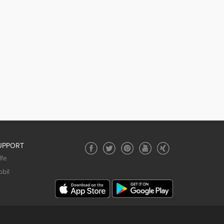
UPPORT
lfe
bil