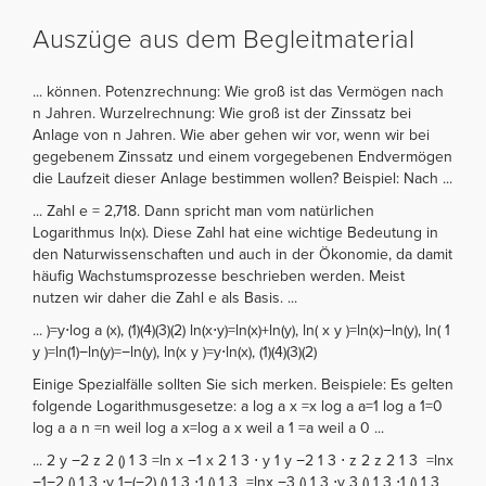
Auszüge aus dem Begleitmaterial
... können. Potenzrechnung: Wie groß ist das Vermögen nach
n Jahren. Wurzelrechnung: Wie groß ist der Zinssatz bei
Anlage von n Jahren. Wie aber gehen wir vor, wenn wir bei
gegebenem Zinssatz und einem vorgegebenen Endvermögen
die Laufzeit dieser Anlage bestimmen wollen? Beispiel: Nach ...
... Zahl e = 2,718. Dann spricht man vom natürlichen
Logarithmus ln(x). Diese Zahl hat eine wichtige Bedeutung in
den Naturwissenschaften und auch in der Ökonomie, da damit
häufig Wachstumsprozesse beschrieben werden. Meist
nutzen wir daher die Zahl e als Basis. ...
... )=y⋅log a (x), (1)(4)(3)(2) ln(x⋅y)=ln(x)+ln(y), ln( x y )=ln(x)−ln(y), ln( 1
y )=ln(1)−ln(y)=−ln(y), ln(x y )=y⋅ln(x), (1)(4)(3)(2)
Einige Spezialfälle sollten Sie sich merken. Beispiele: Es gelten
folgende Logarithmusgesetze: a log a x =x log a a=1 log a 1=0
log a a n =n weil log a x=log a x weil a 1 =a weil a 0 ...
... 2 y −2 z 2 () 1 3 =ln x −1 x 2 1 3 ⋅ y 1 y −2 1 3 ⋅ z 2 z 2 1 3 =lnx
−1−2 () 1 3 ⋅y 1−(−2) () 1 3 ⋅1 () 1 3 =lnx −3 () 1 3 ⋅y 3 () 1 3 ⋅1 () 1 3