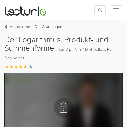
Toggle
Toggl
search
naviga
Mathe lernen: Die Grundlagen I
Der Logarithmus, Produkt- und
Summenformel
von Dipl.-Kfm. / Dipl.-Volksw. Rolf
Stahlberger
(1)