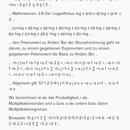
=lnx −3 () 1 3 ⋅y 3 () 1 3 ...
... Mathewissen: 2.8 Der Logarithmus log z (a⋅b⋅c⋅d) log z (a⋅b⋅ c
d ...
... (c)+log z (d) log z (a)+log z (b)+log z (c)−log z (d) log z (a)+log z
(b)−log z (c)+log z (d) () =log z (a)+log z (b)−log ...
... den Potenzwert zu finden: Bei der Wurzelrechnung geht es
darum, zu einem gegebenen Exponenten und zu einem
gegebenen Potenzwert die Basis zu finden: Bei ...
... +b j )=a 1 +b 1 () +a 2 +b 2 () +...+a n +b n () =a 1 +a 2 +...+a n +b
1 +b 2 +...+b n =a j j=1 n ∑ +b j j=1 n ∑ c⋅a j j=1 n ∑ =c⋅a 1 +c⋅a 2
+...+c⋅a n =c⋅a 1 +a 2 +...+a n () =c⋅a j ...
... Allgemein gilt: 57 1⋅2⋅3⋅4=j j=1 4 a j j=u o =a u ⋅a u+1 ⋅...⋅a o−1
⋅a o
Wir bezeichnen ai als das Produktglied, i als
Multiplikationsindex und u bzw. o als untere bzw. obere
Multiplikationsgrenze.
Beispiele: 5i () i=1 3 ∑ =5⋅1+5⋅2+5⋅3=5⋅1+2+3 () i 2 i=4 6 =4 2 ⋅5
2 ⋅6 2 3 i i=2 5 ∑ =3 2 +3 3 ...