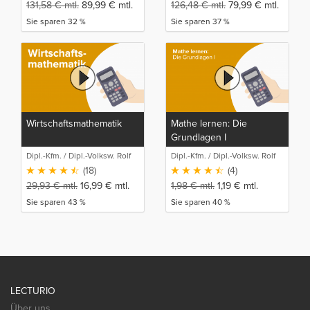
131,58
€
mtl.
89,99
€
mtl.
126,48
€
mtl.
79,99
€
mtl.
Sie sparen 32 %
Sie sparen 37 %
Wirtschaftsmathematik
Mathe lernen: Die
Grundlagen I
Dipl.-Kfm. / Dipl.-Volksw. Rolf
Dipl.-Kfm. / Dipl.-Volksw. Rolf
Stahlberger
Stahlberger
(18)
(4)
29,93
€
mtl.
16,99
€
mtl.
1,98
€
mtl.
1,19
€
mtl.
Sie sparen 43 %
Sie sparen 40 %
LECTURIO
Über uns