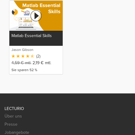
Matlab Essential Skills
Jason Gibson
(2)
4,59
€
mtl.
2,19
€
mtl.
Sie sparen 52 %
LECTURIO
Über uns
Presse
Jobangebote