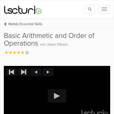
Toggle
Toggl
search
naviga
Matlab Essential Skills
Basic Arithmetic and Order of
Operations
von Jason Gibson
(1)