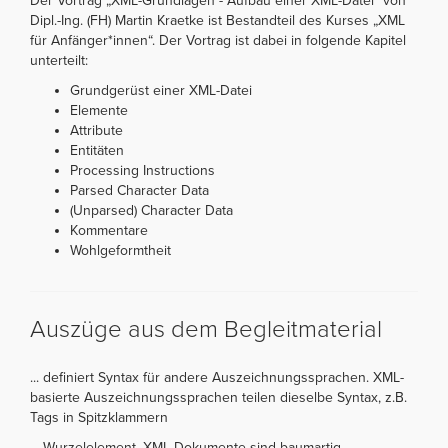
Der Vortrag „XML-Grundlagen - Aufbau einer XML-Datei“ von
Dipl.-Ing. (FH) Martin Kraetke ist Bestandteil des Kurses „XML
für Anfänger*innen“. Der Vortrag ist dabei in folgende Kapitel
unterteilt:
Grundgerüst einer XML-Datei
Elemente
Attribute
Entitäten
Processing Instructions
Parsed Character Data
(Unparsed) Character Data
Kommentare
Wohlgeformtheit
Auszüge aus dem Begleitmaterial
... definiert Syntax für andere Auszeichnungssprachen. XML-
basierte Auszeichnungssprachen teilen dieselbe Syntax, z.B.
Tags in Spitzklammern
... Wurzelelement. XML-Dokumente sind baumartig ...