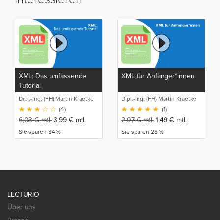
XML: Das umfassende
XML für Anfänger*innen
Tutorial
Dipl.-Ing. (FH) Martin Kraetke
Dipl.-Ing. (FH) Martin Kraetke
(4)
(1)
6,03
€
mtl.
3,99
€
mtl.
2,07
€
mtl.
1,49
€
mtl.
Sie sparen 34 %
Sie sparen 28 %
LECTURIO
Über uns