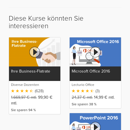
Diese Kurse könnten Sie
interessieren
Ihre Business-Flatrate
Microsoft Office 2016
Diverse Dozenten
Lecturio Office
(628)
(3)
1.669,97
€
mtl.
99,90
€
24,37
€
mtl.
14,99
€
mtl.
mtl.
Sie sparen 38 %
Sie sparen 94 %