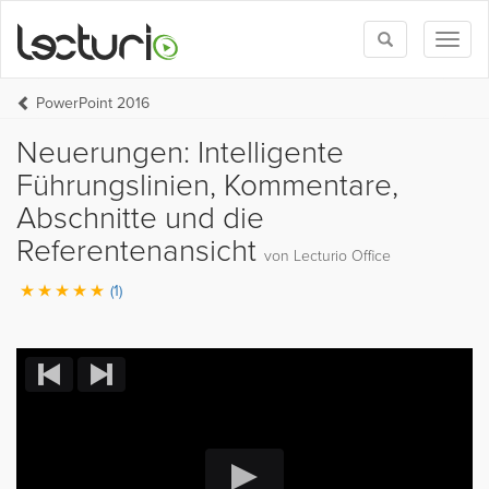
Toggle
Toggl
search
naviga
PowerPoint 2016
Neuerungen: Intelligente
Führungslinien, Kommentare,
Abschnitte und die
Referentenansicht
von Lecturio Office
(1)