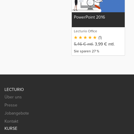
PowerPoint 2016
Lecturio Office
(1)
5,46
€
mtl.
3,99
€
mtl.
Sie sparen 27 %
LECTURIO
Über uns
Presse
Jobangebote
Kontakt
KURSE