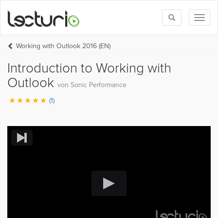
Toggle
Toggl
search
naviga
Working with Outlook 2016 (EN)
Introduction to Working with
Outlook
von Sonic Performance
(1)