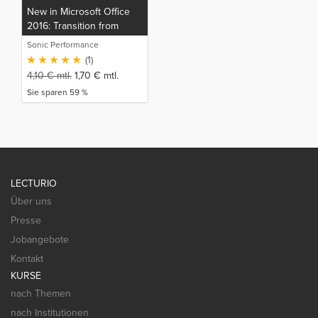
New in Microsoft Office
2016: Transition from
Office 2007/2010 (EN)
Sonic Performance
(1)
4,10
€
mtl.
1,70
€
mtl.
Sie sparen 59 %
LECTURIO
Über uns
Presse
Jobangebote
Kontakt
KURSE
nach Themen
nach Institutionen