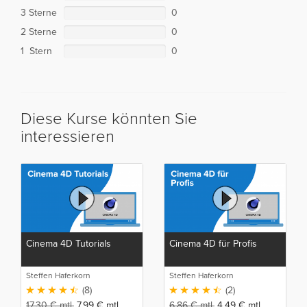
3 Sterne
0
2 Sterne
0
1 Stern
0
Diese Kurse könnten Sie
interessieren
Cinema 4D Tutorials
Cinema 4D für Profis
Steffen Haferkorn
Steffen Haferkorn
(8)
(2)
17,30
€
mtl.
7,99
€
mtl.
6,86
€
mtl.
4,49
€
mtl.