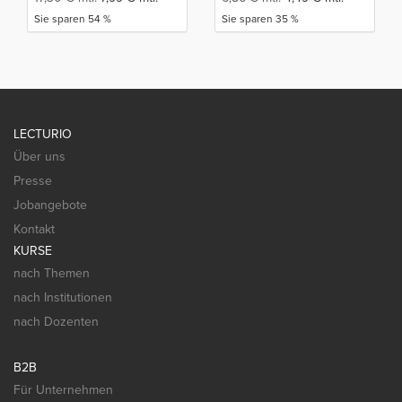
Sie sparen 54 %
Sie sparen 35 %
LECTURIO
Über uns
Presse
Jobangebote
Kontakt
KURSE
nach Themen
nach Institutionen
nach Dozenten
B2B
Für Unternehmen