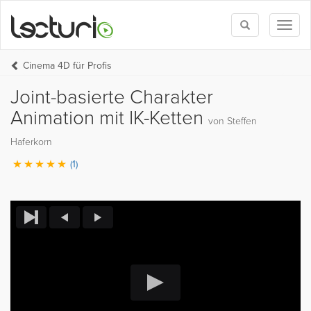
Toggle
Toggl
search
naviga
Cinema 4D für Profis
Joint-basierte Charakter
Animation mit IK-Ketten
von Steffen
Haferkorn
(1)