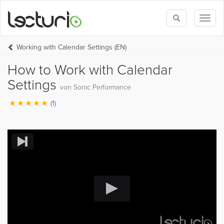
Toggle
Toggl
search
naviga
Working with Calendar Settings (EN)
How to Work with Calendar
Settings
von Sonic Performance
(1)