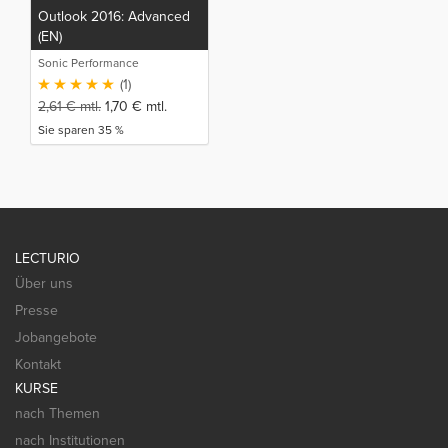
Outlook 2016: Advanced
(EN)
Sonic Performance
(1)
2,61
€
mtl.
1,70
€
mtl.
Sie sparen 35 %
LECTURIO
Über uns
Presse
Jobangebote
Kontakt
KURSE
nach Themen
nach Institutionen