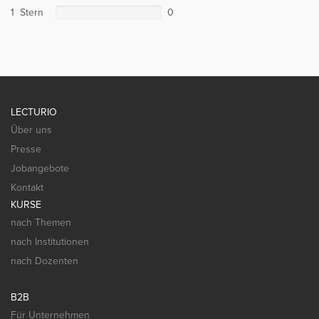
1 Stern
0
LECTURIO
Über uns
Presse
Jobangebote
Kontakt
KURSE
nach Themen
nach Institutionen
nach Dozenten
B2B
Für Unternehmen