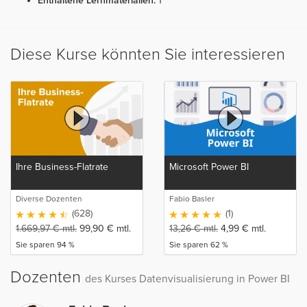
Enthaltene Lernmaterialien:
1
Diese Kurse könnten Sie interessieren
Ihre Business-Flatrate
Microsoft Power BI
Diverse Dozenten
Fabio Basler
(628)
(1)
1.669,97
€
mtl.
99,90
€
mtl.
13,26
€
mtl.
4,99
€
mtl.
Sie sparen 94 %
Sie sparen 62 %
Dozenten
des Kurses Datenvisualisierung in Power BI