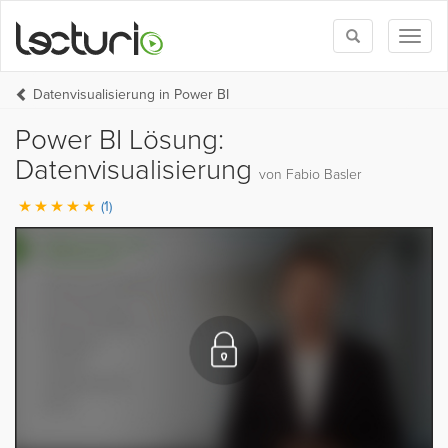
Toggle
Toggl
search
naviga
Datenvisualisierung in Power BI
Power BI Lösung:
Datenvisualisierung
von Fabio Basler
(1)