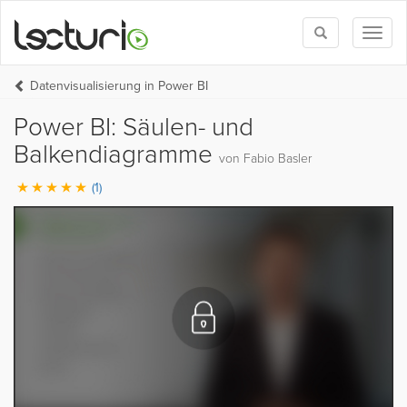
Toggle
Toggl
search
naviga
Datenvisualisierung in Power BI
Power BI: Säulen- und
Balkendiagramme
von Fabio Basler
(1)