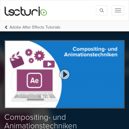
Toggle
Toggl
search
naviga
Adobe After Effects Tutorials
Compositing- und
Animationstechniken