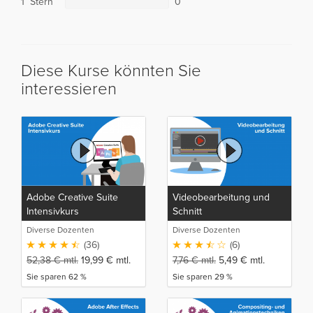
1 Stern
0
Diese Kurse könnten Sie
interessieren
Adobe Creative Suite
Videobearbeitung und
Intensivkurs
Schnitt
Diverse Dozenten
Diverse Dozenten
(36)
(6)
52,38
€
mtl.
19,99
€
mtl.
7,76
€
mtl.
5,49
€
mtl.
Sie sparen 62 %
Sie sparen 29 %