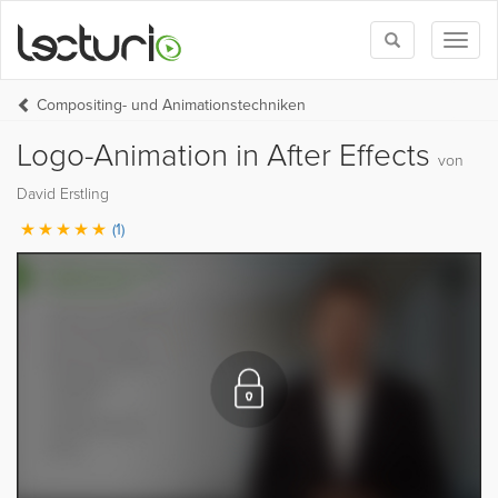
Toggle
Toggl
search
naviga
Compositing- und Animationstechniken
Logo-Animation in After Effects
von
David Erstling
(1)