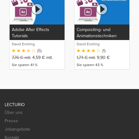
Adobe After Effects
Compositing- und
Tutorials
Animationstechniken
David Erstling
David Erstling
(5)
(1)
7,76
€
mtl.
4,59
€
mtl.
1,74
€
mtl.
9,90
€
Sie sparen 41 %
Sie sparen 43 %
LECTURIO
Über uns
Presse
Jobangebote
Kontakt